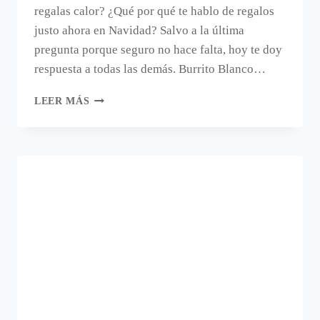
regalas calor? ¿Qué por qué te hablo de regalos
justo ahora en Navidad? Salvo a la última
pregunta porque seguro no hace falta, hoy te doy
respuesta a todas las demás. Burrito Blanco…
ESTE
LEER MÁS
AÑO
REGALA
CALOR.
ESTE
AÑO,
REGALA
NACARINA.