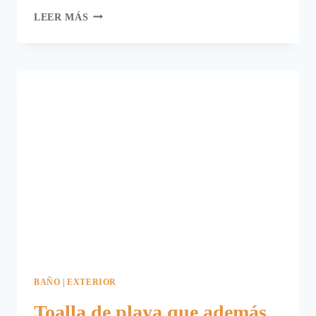
MIS
LEER MÁS
NUEVAS
SÁBANAS
BONITAS
PARA
SOÑAR
QUE
VIAJO
POR
UN
MAPA
BAÑO
|
EXTERIOR
Toalla de playa que además