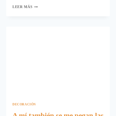
¡¡LOS
LEER MÁS
TEXTILES
DE
BURRITO
BLANCO
EN
REBAJAS!!
DECORACIÓN
A mí también se me pegan las