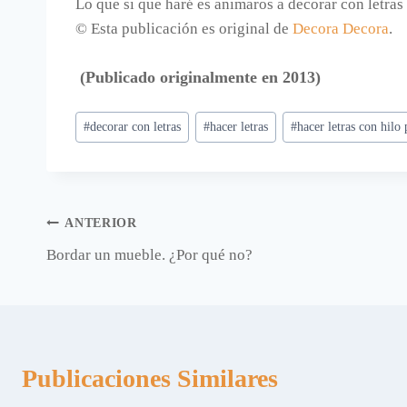
Lo que si que haré es animaros a decorar con letras 
© Esta publicación es original de
Decora Decora
.
(Publicado originalmente en 2013)
Etiquetas
#
decorar con letras
#
hacer letras
#
hacer letras con hilo
de
la
entrada:
Navegación
ANTERIOR
Bordar un mueble. ¿Por qué no?
de
entradas
Publicaciones Similares