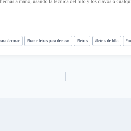
hechas a mano, usando la técnica del hilo y los clavos o cualqu
 para decorar
#
hacer letras para decorar
#
letras
#
letras de hilo
#
m