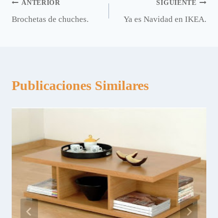
Navegación
ANTERIOR
SIGUIENTE
Brochetas de chuches.
Ya es Navidad en IKEA.
de
entradas
Publicaciones Similares