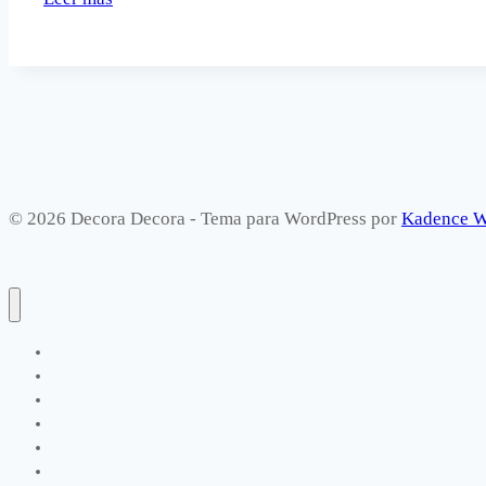
y
colores
para
decorar
la
cocina.
© 2026 Decora Decora - Tema para WordPress por
Kadence 
Manualidades
Exterior
Infantil
Dormitorios
Cocina
Salón