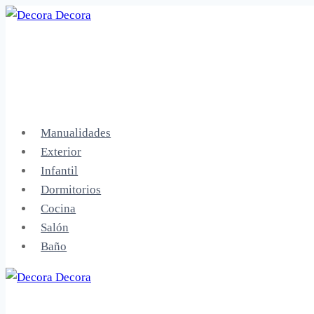
Saltar
al
contenido
Manualidades
Exterior
Infantil
Dormitorios
Cocina
Salón
Baño