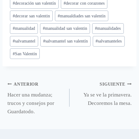
#
decoración san valentín
#
decorar con corazones
la
entrada:
#
decorar san valentin
#
manualdiades san valentín
#
manualidad
#
manualidad san valentin
#
manualidades
#
salvamantel
#
salvamantel san valentín
#
salvamanteles
#
San Valentín
Navegación
ANTERIOR
SIGUIENTE
Hacer una mudanza;
Ya se ve la primavera.
de
trucos y consejos por
Decoremos la mesa.
entradas
Guardatodo.