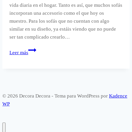
vida diaria en el hogar. Tanto es así, que muchos sofás
incorporan una accesorio como el que hoy os
muestro. Para los sofás que no cuentan con algo
similar en su diseño, ya estáis viendo que no puede
ser tan complicado crearlo…
Un
Leer más
practico
accesorio
para
el
sofá.
© 2026 Decora Decora - Tema para WordPress por
Kadence
WP