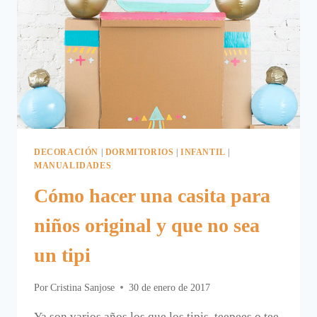
DE
COMIDA
DECORACIÓN
|
DORMITORIOS
|
INFANTIL
|
MANUALIDADES
Cómo hacer una casita para
niños original y que no sea
un tipi
Por
Cristina Sanjose
30 de enero de 2017
Ya son varios años los que los tipis, teepees o tee