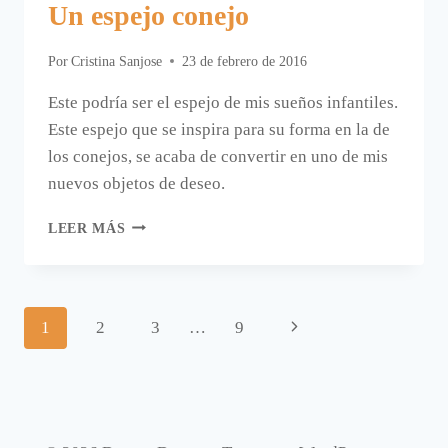
Un espejo conejo
Por
Cristina Sanjose
23 de febrero de 2016
Este podría ser el espejo de mis sueños infantiles.
Este espejo que se inspira para su forma en la de
los conejos, se acaba de convertir en uno de mis
nuevos objetos de deseo.
UN
LEER MÁS
ESPEJO
CONEJO
Navegación
Siguiente
1
2
3
…
9
de
página
página