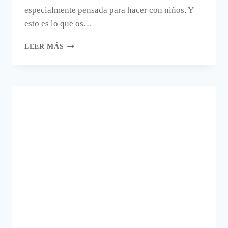
especialmente pensada para hacer con niños. Y
esto es lo que os…
UN
LEER MÁS
ADORNO
DE
NAVIDAD
PARA
HACER
CON
NIÑOS