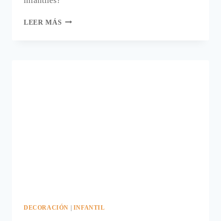
infantiles?
¿UNA
LEER MÁS
LÁMPARA
PIZARRA
INFANTIL?
DECORACIÓN
|
INFANTIL