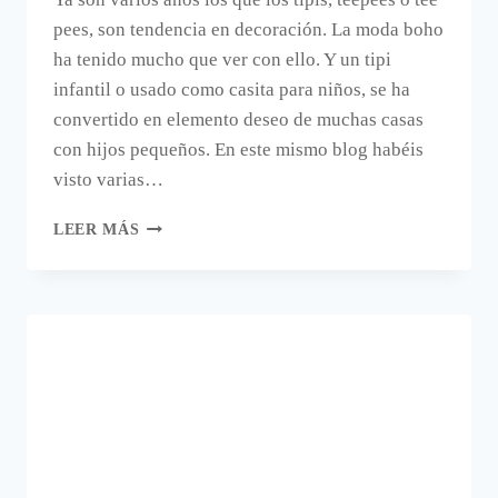
pees, son tendencia en decoración. La moda boho
ha tenido mucho que ver con ello. Y un tipi
infantil o usado como casita para niños, se ha
convertido en elemento deseo de muchas casas
con hijos pequeños. En este mismo blog habéis
visto varias…
CÓMO
LEER MÁS
HACER
UNA
CASITA
PARA
NIÑOS
ORIGINAL
Y
QUE
NO
SEA
UN