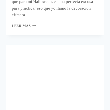
que para mí Halloween, es una perfecta excusa
para practicar eso que yo llamo la decoración
efímera…
DECORAR
LEER MÁS
EN
HALLOWEEN
CON
ADORNOS
SILUETA