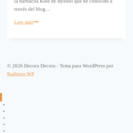
la barbacoa Kole de Bysteel que he conocido a
través del blog…
Una
Leer más
barbacoa
moderna.
© 2026 Decora Decora - Tema para WordPress por
Kadence WP
Manualidades
Exterior
Infantil
Dormitorios
Cocina