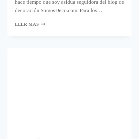
hace tiempo que soy asidua seguidora del blog de
decoración SomosDeco.com. Para los…
IDEAS
LEER MÁS
DE
DECORACIÓN
EN
SOMOS
DECO.