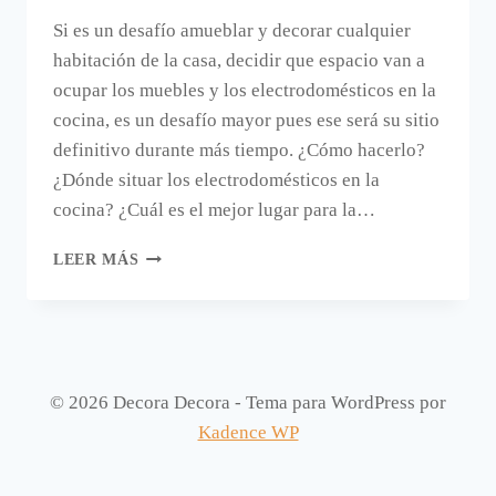
Si es un desafío amueblar y decorar cualquier
habitación de la casa, decidir que espacio van a
ocupar los muebles y los electrodomésticos en la
cocina, es un desafío mayor pues ese será su sitio
definitivo durante más tiempo. ¿Cómo hacerlo?
¿Dónde situar los electrodomésticos en la
cocina? ¿Cuál es el mejor lugar para la…
CÓMO
LEER MÁS
SITUAR
LOS
ELECTRODOMÉSTICOS
EN
LA
COCINA.
© 2026 Decora Decora - Tema para WordPress por
Kadence WP