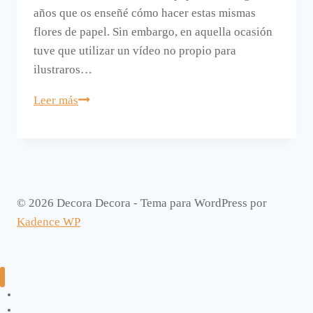
años que os enseñé cómo hacer estas mismas
flores de papel. Sin embargo, en aquella ocasión
tuve que utilizar un vídeo no propio para
ilustraros…
Vídeo.
Leer más
Cómo
hacer
flores
de
papel.
© 2026 Decora Decora - Tema para WordPress por
Kadence WP
Manualidades
Exterior