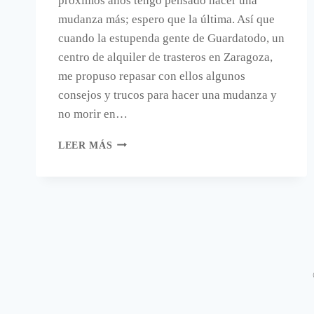
próximos años tengo pensado hacer una
mudanza más; espero que la última. Así que
cuando la estupenda gente de Guardatodo, un
centro de alquiler de trasteros en Zaragoza,
me propuso repasar con ellos algunos
consejos y trucos para hacer una mudanza y
no morir en…
HACER
LEER MÁS
UNA
MUDANZA;
TRUCOS
Y
CONSEJOS
POR
GUARDATODO.