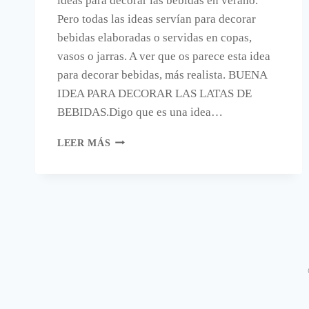
ideas para decorar las bebidas en verano.
Pero todas las ideas servían para decorar
bebidas elaboradas o servidas en copas,
vasos o jarras. A ver que os parece esta idea
para decorar bebidas, más realista. BUENA
IDEA PARA DECORAR LAS LATAS DE
BEBIDAS.Digo que es una idea…
UNA
LEER MÁS
DIVERTIDA
IDEA
PARA
DECORAR
LAS
LATAS
DE
BEBIDAS.