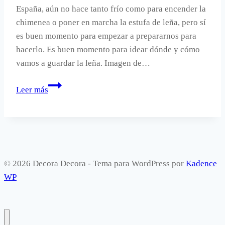
España, aún no hace tanto frío como para encender la
chimenea o poner en marcha la estufa de leña, pero sí
es buen momento para empezar a prepararnos para
hacerlo. Es buen momento para idear dónde y cómo
vamos a guardar la leña. Imagen de…
¿Dónde
Leer más
y
cómo
guardar
la
leña?
© 2026 Decora Decora - Tema para WordPress por
Kadence
WP