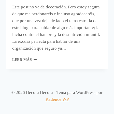
Este post no va de decoración. Pero estoy segura
de que me perdonaréis e incluso agradeceréis,
que por una vez deje de lado el tema estrella de
este blog, para hablar de algo más importante; la
lucha contra el hambre y la desnutrición infantil.
La excusa perfecta para hablar de una
organización que seguro ya…
AMAZON
LEER MÁS
BUYVIP
TE
PROPONE
A
AYUDAR
A
© 2026 Decora Decora - Tema para WordPress por
LOS
Kadence WP
NIÑOS
ESTA
NAVIDAD.