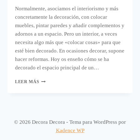
Normalmente, asociamos el interiorismo y más
concretamente la decoración, con colocar
muebles, pintar paredes y añadir complementos y
adornos a un espacio. Pero un interior, a veces
necesita algo más que «colocar cosas» para que
esté bien decorado. En ocasiones decorar, supone
hacer reformas. Hoy os enseño cómo se ha
decorado el espacio principal de un…
BLANCO,
LEER MÁS
NEGRO
Y
CRISTAL
EN
UNA
REFORMA
© 2026 Decora Decora - Tema para WordPress por
DE
Kadence WP
GLOBAL
OLTENIA