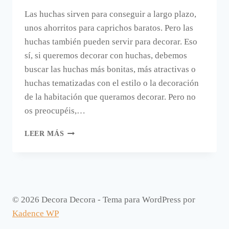
Las huchas sirven para conseguir a largo plazo,
unos ahorritos para caprichos baratos. Pero las
huchas también pueden servir para decorar. Eso
sí, si queremos decorar con huchas, debemos
buscar las huchas más bonitas, más atractivas o
huchas tematizadas con el estilo o la decoración
de la habitación que queramos decorar. Pero no
os preocupéis,…
ES
LEER MÁS
TIEMPO
DE
AHORRAR,
ES
TIEMPO
DE
© 2026 Decora Decora - Tema para WordPress por
DECORAR
Kadence WP
CON
HUCHAS.