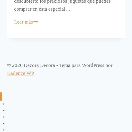
descubierto los preciosos juguetes que puedes
comprar en esta especial…
Juguetes
Leer más
de
Lorea.
© 2026 Decora Decora - Tema para WordPress por
Kadence WP
Manualidades
Exterior
Infantil
Dormitorios
Cocina