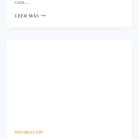
casa…
UN
LEER MÁS
PUFF
EN
EL
JARDÍN
DECORACIÓN