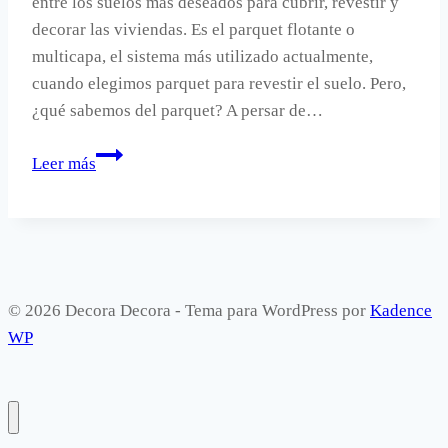
entre los suelos más deseados para cubrir, revestir y
decorar las viviendas. Es el parquet flotante o
multicapa, el sistema más utilizado actualmente,
cuando elegimos parquet para revestir el suelo. Pero,
¿qué sabemos del parquet? A persar de…
Qué
Leer más
saber
del
parquet.
© 2026 Decora Decora - Tema para WordPress por
Kadence
WP