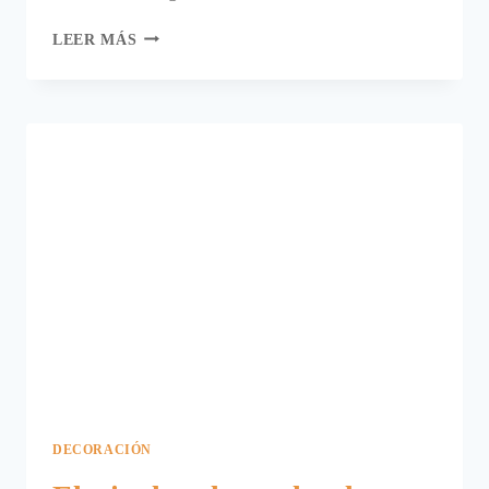
SUELOS
LEER MÁS
DE
CERÁMICA
MÁS
DE
MODA
QUE
NUNCA.
DECORACIÓN