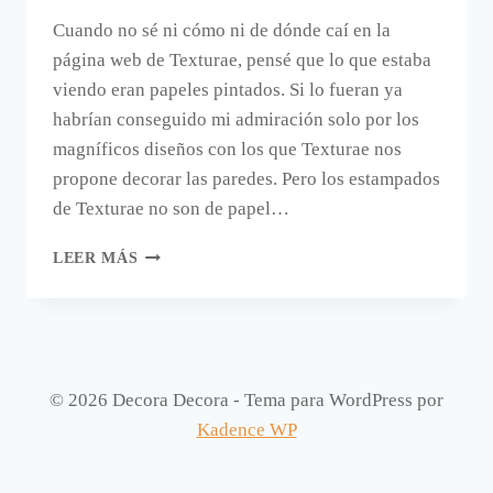
Cuando no sé ni cómo ni de dónde caí en la
página web de Texturae, pensé que lo que estaba
viendo eran papeles pintados. Si lo fueran ya
habrían conseguido mi admiración solo por los
magníficos diseños con los que Texturae nos
propone decorar las paredes. Pero los estampados
de Texturae no son de papel…
CUATRO
LEER MÁS
PAREDES
DE
TEXTURAE
QUE
SABRÍA
DONDE
© 2026 Decora Decora - Tema para WordPress por
PONER
Kadence WP
EN
CASA.