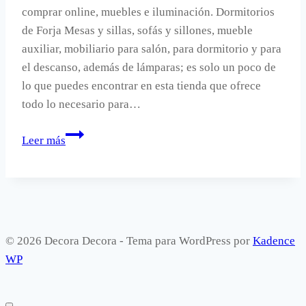
comprar online, muebles e iluminación. Dormitorios
de Forja Mesas y sillas, sofás y sillones, mueble
auxiliar, mobiliario para salón, para dormitorio y para
el descanso, además de lámparas; es solo un poco de
lo que puedes encontrar en esta tienda que ofrece
todo lo necesario para…
Una
Leer más
nueva
tienda
online
de
decoración.
© 2026 Decora Decora - Tema para WordPress por
Kadence
WP