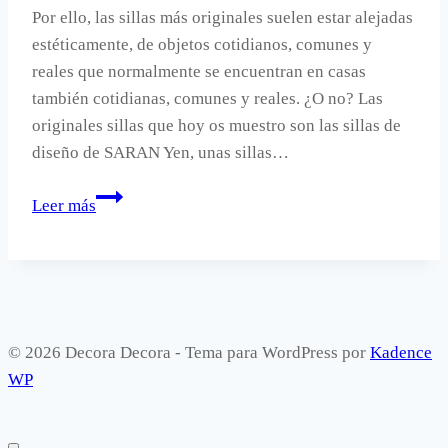
Por ello, las sillas más originales suelen estar alejadas
estéticamente, de objetos cotidianos, comunes y
reales que normalmente se encuentran en casas
también cotidianas, comunes y reales. ¿O no? Las
originales sillas que hoy os muestro son las sillas de
diseño de SARAN Yen, unas sillas…
Sillas
Leer más
originales
para
ricos
y
pobres.
© 2026 Decora Decora - Tema para WordPress por
Kadence
WP