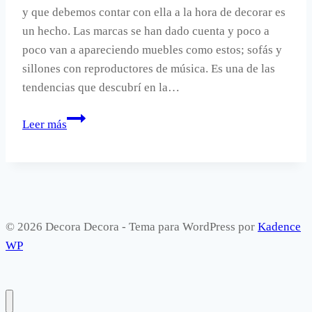
y que debemos contar con ella a la hora de decorar es
un hecho. Las marcas se han dado cuenta y poco a
poco van a apareciendo muebles como estos; sofás y
sillones con reproductores de música. Es una de las
tendencias que descubrí en la…
Tecnología
Leer más
y
descanso;
sofás
con
reproductores
© 2026 Decora Decora - Tema para WordPress por
Kadence
de
WP
música.