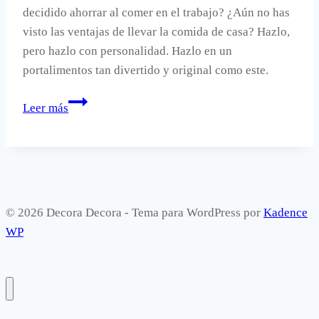
decidido ahorrar al comer en el trabajo? ¿Aún no has
visto las ventajas de llevar la comida de casa? Hazlo,
pero hazlo con personalidad. Hazlo en un
portalimentos tan divertido y original como este.
Un
Leer más
portalimentos
con
forma
de
guitarra.
© 2026 Decora Decora - Tema para WordPress por
Kadence
WP