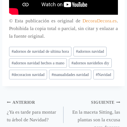
© Esta publicación es original de
DecoraDecora.es
.
Prohibida la copia total o parcial, sin citar y enlazar a
la fuente original.
Etiquetas
#
adornos de navidad de ultima hora
#
adornos navidad
de
#
adornos navidad hechos a mano
#
adornos navideños diy
la
entrada:
#
decoracion navidad
#
manualidades navidad
#
Navidad
Navegación
ANTERIOR
SIGUIENTE
¿Ya es tarde para montar
En la maceta Sitting, las
de
tu árbol de Navidad?
plantas son la excusa