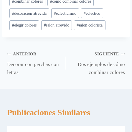
#
combinar colores
#
como combinar colores
la
entrada:
#
decoracion atrevida
#
eclecticismo
#
eclectico
#
elegir colores
#
salon atrevido
#
salon colorista
Navegación
ANTERIOR
SIGUIENTE
Decorar con perchas con
Dos ejemplos de cómo
de
letras
combinar colores
entradas
Publicaciones Similares