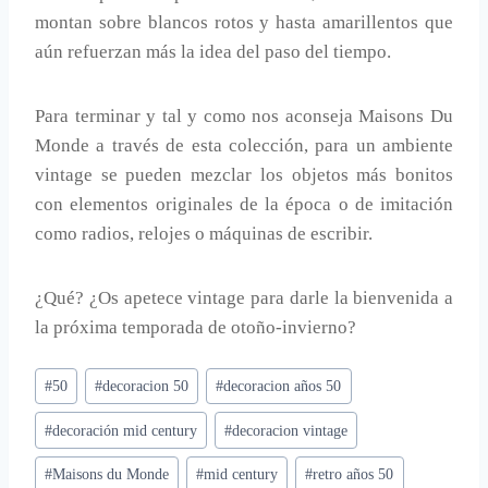
montan sobre blancos rotos y hasta amarillentos que
aún refuerzan más la idea del paso del tiempo.
Para terminar y tal y como nos aconseja Maisons Du
Monde a través de esta colección, para un ambiente
vintage se pueden mezclar los objetos más bonitos
con elementos originales de la época o de imitación
como radios, relojes o máquinas de escribir.
¿Qué? ¿Os apetece vintage para darle la bienvenida a
la próxima temporada de otoño-invierno?
Etiquetas
#
50
#
decoracion 50
#
decoracion años 50
de
#
decoración mid century
#
decoracion vintage
la
entrada:
#
Maisons du Monde
#
mid century
#
retro años 50