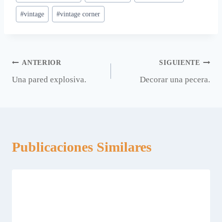
#
vintage
#
vintage corner
Navegación
ANTERIOR
SIGUIENTE
Una pared explosiva.
Decorar una pecera.
de
entradas
Publicaciones Similares