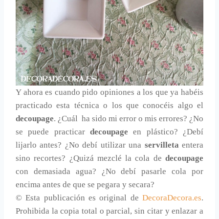
Y ahora es cuando pido opiniones a los que ya habéis
practicado esta técnica o los que conocéis algo el
decoupage
. ¿Cuál ha sido mi error o mis errores? ¿No
se puede practicar
decoupage
en plástico? ¿Debí
lijarlo antes? ¿No debí utilizar una
servilleta
entera
sino recortes? ¿Quizá mezclé la cola de
decoupage
con demasiada agua? ¿No debí pasarle cola por
encima antes de que se pegara y secara?
© Esta publicación es original de
DecoraDecora.es
.
Prohibida la copia total o parcial, sin citar y enlazar a