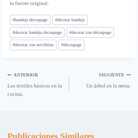
la fuente original.
Etiquetas
#
bandeja decoupage
#
decorar bandeja
de
#
decorar bandeja decoupage
#
decorar con découpage
la
entrada:
#
decorar con servilletas
#
découpage
Navegación
ANTERIOR
SIGUIENTE
Los textiles básicos en la
Un árbol en la mesa.
de
cocina.
entradas
Publicaciones Similares