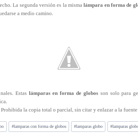
echo. La segunda versión es la misma
lámpara en forma de g
 quedarse a medio camino.
inales. Estas
lámparas en forma de globos
son solo para ge
ica.
. Prohibida la copia total o parcial, sin citar y enlazar a la fuente
obo
#
lamparas con forma de globos
#
lamparas globo
#
lamparas glob