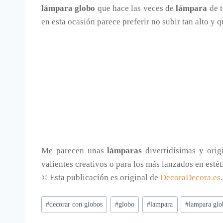
lámpara globo
que hace las veces de
lámpara
de t
en esta ocasión parece preferir no subir tan alto y
Me parecen unas
lámparas
divertidísimas y orig
valientes creativos o para los más lanzados en estét
© Esta publicación es original de
DecoraDecora.es
Etiquetas
#
decorar con globos
#
globo
#
lampara
#
lampara gl
de