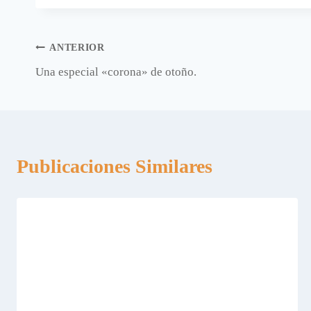
la
entrada:
Navegación
ANTERIOR
Una especial «corona» de otoño.
de
entradas
Publicaciones Similares