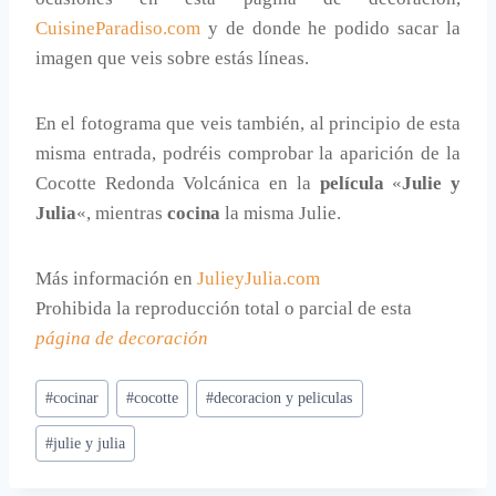
CuisineParadiso.com
y de donde he podido sacar la
imagen que veis sobre estás líneas.
En el fotograma que veis también, al principio de esta
misma entrada, podréis comprobar la aparición de la
Cocotte Redonda Volcánica en la
película
«
Julie y
Julia
«, mientras
cocina
la misma Julie.
Más información en
JulieyJulia.com
Prohibida la reproducción total o parcial de esta
página de decoración
Etiquetas
#
cocinar
#
cocotte
#
decoracion y peliculas
de
#
julie y julia
la
entrada: