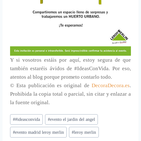
Y si vosotros estáis por aquí, estoy segura de que
también estaréis ávidos de #IdeasConVida. Por eso,
atentos al blog porque prometo contarlo todo.
© Esta publicación es original de
DecoraDecora.es
.
Prohibida la copia total o parcial, sin citar y enlazar a
la fuente original.
Etiquetas
#
#ideasconvida
#
evento el jardin del angel
de
#
evento madrid leroy merlin
#
leroy merlin
la