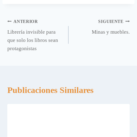
entrada:
Navegación
ANTERIOR
SIGUIENTE
Librería invisible para
Minas y muebles.
de
que solo los libros sean
entradas
protagonistas
Publicaciones Similares