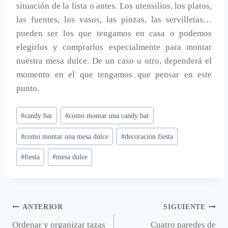
situación de la lista o antes. Los utensilios, los platos,
las fuentes, los vasos, las pinzas, las servilletas…
pueden ser los que tengamos en casa o podemos
elegirlos y comprarlos especialmente para montar
nuestra mesa dulce. De un caso u otro, dependerá el
momento en el que tengamos que pensar en este
punto.
Etiquetas
#
candy bar
#
como montar una candy bar
de
#
como montar una mesa dulce
#
decoración fiesta
la
entrada:
#
fiesta
#
mesa dulce
Navegación
ANTERIOR
SIGUIENTE
Ordenar y organizar tazas
Cuatro paredes de