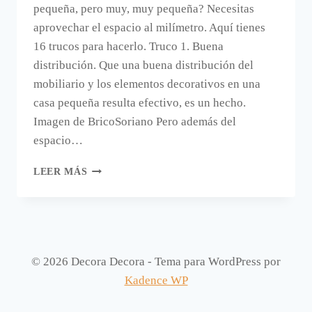
pequeña, pero muy, muy pequeña? Necesitas
aprovechar el espacio al milímetro. Aquí tienes
16 trucos para hacerlo. Truco 1. Buena
distribución. Que una buena distribución del
mobiliario y los elementos decorativos en una
casa pequeña resulta efectivo, es un hecho.
Imagen de BricoSoriano Pero además del
espacio…
16
LEER MÁS
TRUCOS
PARA
APROVECHAR
EL
ESPACIO
AL
© 2026 Decora Decora - Tema para WordPress por
MILÍMETRO.
Kadence WP