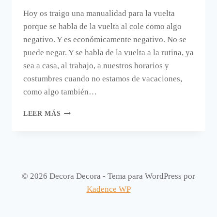
Hoy os traigo una manualidad para la vuelta
porque se habla de la vuelta al cole como algo
negativo. Y es económicamente negativo. No se
puede negar. Y se habla de la vuelta a la rutina, ya
sea a casa, al trabajo, a nuestros horarios y
costumbres cuando no estamos de vacaciones,
como algo también…
MANUALIDAD
LEER MÁS
PARA
LA
VUELTA;
UNA
ALFOMBRILLA
DE
© 2026 Decora Decora - Tema para WordPress por
RATÓN
Kadence WP
HECHA
A
MANO