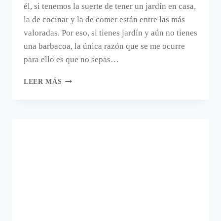
él, si tenemos la suerte de tener un jardín en casa,
la de cocinar y la de comer están entre las más
valoradas. Por eso, si tienes jardín y aún no tienes
una barbacoa, la única razón que se me ocurre
para ello es que no sepas…
BARBACOAS,
LEER MÁS
TODO
LO
QUE
HE
APRENDIDO
SOBRE
ELLAS.