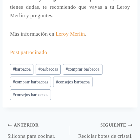
tienes dudas, te recomiendo que vayas a tu Leroy
Merlin y preguntes.
Más información en
Leroy Merlin
.
Post patrocinado
Etiquetas
#
barbacoa
#
barbacoas
#
comprar barbacoa
de
#
comprar barbacoas
#
consejos barbacoa
la
entrada:
#
consejos barbacoas
Navegación
ANTERIOR
SIGUIENTE
Silicona para cocinar.
Reciclar botes de cristal.
de