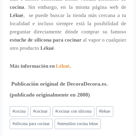
cocina
. Sin embargo, en la misma página web de
Lékué
, se puede buscar la tienda más cercana a tu
localidad e incluso siempre está la posibilidad de
preguntar directamente dónde comprar su famoso
estuche de silicona para cocinar
al vapor o cualquier
otro producto
Lékué
.
Más información en
Lékué
.
Publicación original de
DecoraDecora.es
.
(publicado originalmente en 2008)
Etiquetas
#
cocina
#
cocinar
#
cocinar con silicona
#
lekue
de
#
silicona para cocinar
#
utensilios cocina lekue
la
entrada: