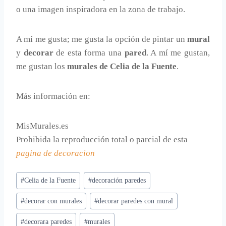
o una imagen inspiradora en la zona de trabajo.
A mí me gusta; me gusta la opción de pintar un
mural
y
decorar
de esta forma una
pared
. A mí me gustan,
me gustan los
murales de Celia de la Fuente
.
Más información en:
MisMurales.es
Prohibida la reproducción total o parcial de esta
pagina de decoracion
Etiquetas
#
Celia de la Fuente
#
decoración paredes
de
#
decorar con murales
#
decorar paredes con mural
la
entrada:
#
decorara paredes
#
murales