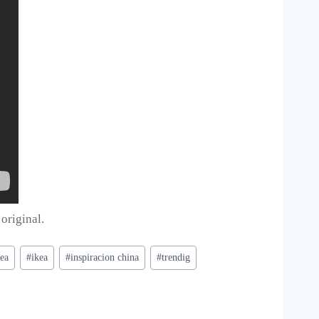
 original.
kea
#
ikea
#
inspiracion china
#
trendig