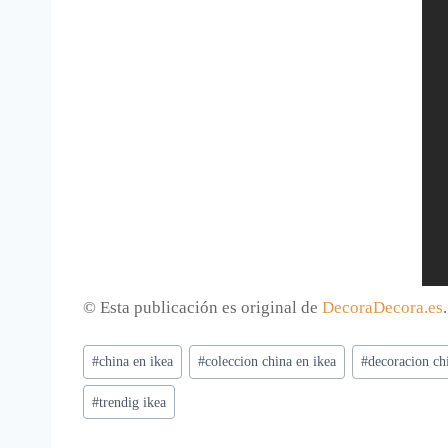
© Esta publicación es original de
DecoraDecora.es
Etiquetas
#
china en ikea
#
coleccion china en ikea
#
decoracion ch
de
#
trendig ikea
la
entrada: