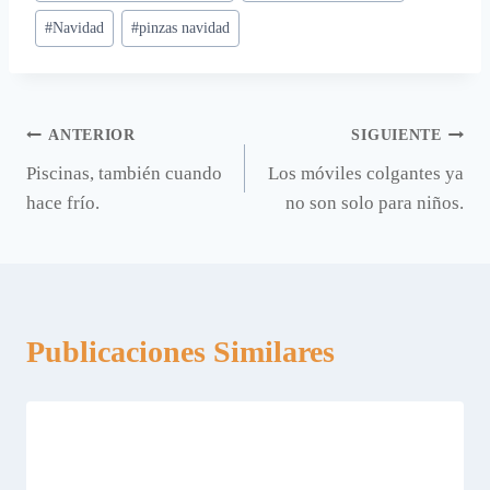
#
Navidad
#
pinzas navidad
Navegación
ANTERIOR
SIGUIENTE
Piscinas, también cuando
Los móviles colgantes ya
de
hace frío.
no son solo para niños.
entradas
Publicaciones Similares