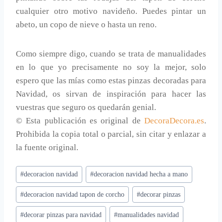
cualquier otro motivo navideño. Puedes pintar un
abeto, un copo de nieve o hasta un reno.
Como siempre digo, cuando se trata de manualidades
en lo que yo precisamente no soy la mejor, solo
espero que las mías como estas pinzas decoradas para
Navidad, os sirvan de inspiración para hacer las
vuestras que seguro os quedarán genial.
© Esta publicación es original de
DecoraDecora.es
.
Prohibida la copia total o parcial, sin citar y enlazar a
la fuente original.
Etiquetas
#
decoracion navidad
#
decoracion navidad hecha a mano
de
#
decoracion navidad tapon de corcho
#
decorar pinzas
la
entrada:
#
decorar pinzas para navidad
#
manualidades navidad