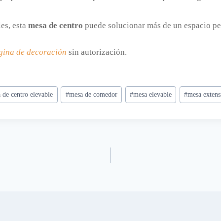
les, esta
mesa de centro
puede solucionar más de un espacio pe
gina de decoración
sin autorización.
 de centro elevable
#
mesa de comedor
#
mesa elevable
#
mesa extens