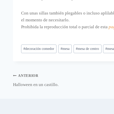
Con unas sillas también plegables o incluso aplilab
el momento de necesitarlo.
Prohibida la reproducción total o parcial de esta
pa
Etiquetas
#
decoración comedor
#
mesa
#
mesa de centro
#
mesa
de
la
entrada:
Navegación
ANTERIOR
Halloween en un castillo.
de
entradas