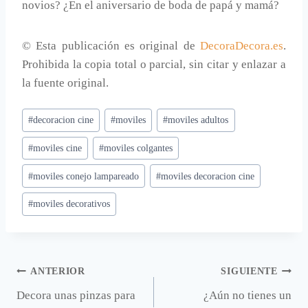
novios? ¿En el aniversario de boda de papá y mamá?
© Esta publicación es original de
DecoraDecora.es
.
Prohibida la copia total o parcial, sin citar y enlazar a
la fuente original.
Etiquetas
#
decoracion cine
#
moviles
#
moviles adultos
de
#
moviles cine
#
moviles colgantes
la
entrada:
#
moviles conejo lampareado
#
moviles decoracion cine
#
moviles decorativos
Navegación
ANTERIOR
SIGUIENTE
Decora unas pinzas para
¿Aún no tienes un
de