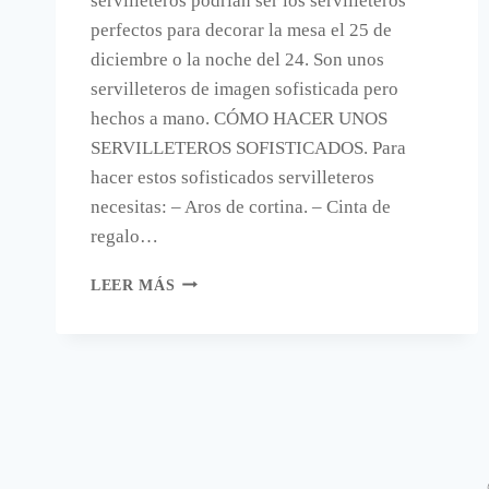
servilleteros podrían ser los servilleteros
perfectos para decorar la mesa el 25 de
diciembre o la noche del 24. Son unos
servilleteros de imagen sofisticada pero
hechos a mano. CÓMO HACER UNOS
SERVILLETEROS SOFISTICADOS. Para
hacer estos sofisticados servilleteros
necesitas: – Aros de cortina. – Cinta de
regalo…
UNOS
LEER MÁS
SOFISTICADOS
SERVILLETEROS
HECHOS
A
MANO.