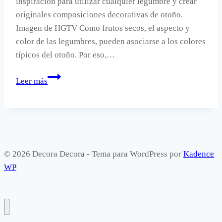
inspiración para utilizar cualquier legumbre y crear
originales composiciones decorativas de otoño.
Imagen de HGTV Como frutos secos, el aspecto y
color de las legumbres, pueden asociarse a los colores
típicos del otoño. Por eso,…
Este
Leer más
otoño,
decora
con
lentejas.
© 2026 Decora Decora - Tema para WordPress por
Kadence
WP