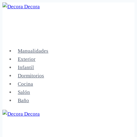
Saltar
al
contenido
Manualidades
Exterior
Infantil
Dormitorios
Cocina
Salón
Baño