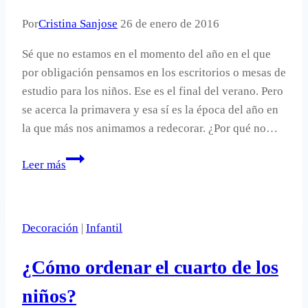
Por
Cristina Sanjose
26 de enero de 2016
Sé que no estamos en el momento del año en el que
por obligación pensamos en los escritorios o mesas de
estudio para los niños. Ese es el final del verano. Pero
se acerca la primavera y esa sí es la época del año en
la que más nos animamos a redecorar. ¿Por qué no…
Un
Leer más
escritorio
infantil
en
Decoración
|
Infantil
el
dormitorio.
¿Cómo ordenar el cuarto de los
niños?