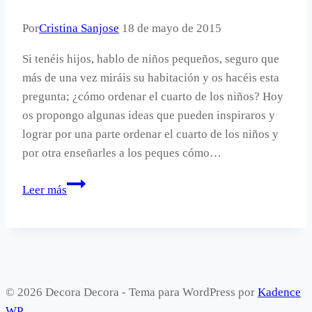
Por
Cristina Sanjose
18 de mayo de 2015
Si tenéis hijos, hablo de niños pequeños, seguro que
más de una vez miráis su habitación y os hacéis esta
pregunta; ¿cómo ordenar el cuarto de los niños? Hoy
os propongo algunas ideas que pueden inspiraros y
lograr por una parte ordenar el cuarto de los niños y
por otra enseñarles a los peques cómo…
¿Cómo
Leer más
ordenar
el
cuarto
de
los
© 2026 Decora Decora - Tema para WordPress por
Kadence
niños?
WP