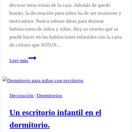
decorar otras zonas de la casa. Además de quede
bonito, la decoración para niños ha de ser resistente y
motivadora. Nunca sobran ideas para decorar
habitaciones de niños y niñas. Hoy os enseño qué se
puede hacer en las habitaciones infantiles con la carta
de colores que JOTUN…
4
Leer más
ideas
para
decoración
infantil
Decoración
|
Dormitorios
con
pintura
Un escritorio infantil en el
dormitorio.