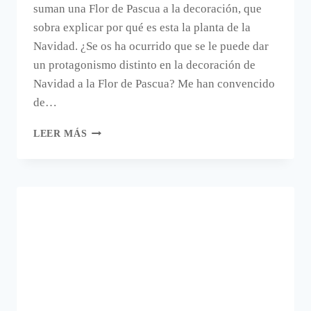
suman una Flor de Pascua a la decoración, que
sobra explicar por qué es esta la planta de la
Navidad. ¿Se os ha ocurrido que se le puede dar
un protagonismo distinto en la decoración de
Navidad a la Flor de Pascua? Me han convencido
de…
UN
LEER MÁS
ÁRBOL
DE
NAVIDAD
CON
FLORES
DE
PASCUA
Y
CAJAS.