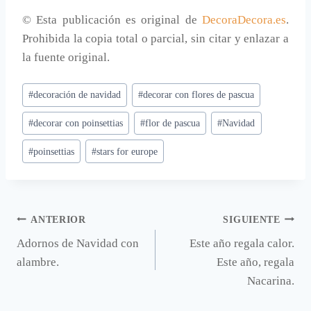
© Esta publicación es original de
DecoraDecora.es
.
Prohibida la copia total o parcial, sin citar y enlazar a
la fuente original.
Etiquetas
#
decoración de navidad
#
decorar con flores de pascua
de
#
decorar con poinsettias
#
flor de pascua
#
Navidad
la
entrada:
#
poinsettias
#
stars for europe
Navegación
ANTERIOR
SIGUIENTE
Adornos de Navidad con
Este año regala calor.
de
alambre.
Este año, regala
entradas
Nacarina.